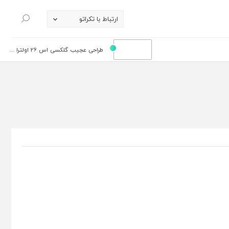
ارتباط با تکراتو
جستجو
طراحی عجیب گلکسی اس 26 اولترا ...