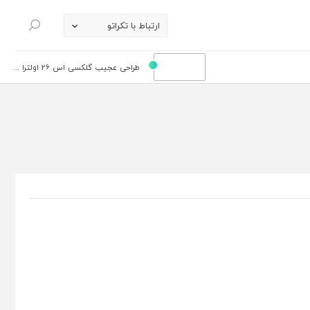
ارتباط با تکراتو
جستجو
طراحی عجیب گلکسی اس 26 اولترا ...