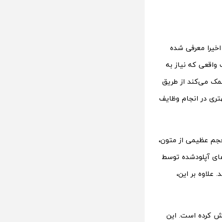
لالی» o3 استفاده می‌کند که اخیرا معرفی شده
Reinforceme) و بر اساس وظایف واقعی که نیاز به
 به مدل کمک می‌کند از طریق
تری در انجام وظایف
ی‌تواند حجم عظیمی از متون،
فایل‌های آپلودشده توسط
ود قرار دهد. علاوه بر این،
لیت، OpenAI آن را با مجموعه Humanity’s Last Exam آزمایش کرده است. این