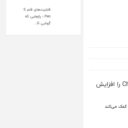
قابلیت‌های قلم S
Pen ؛ رازهایی که
گوشی G...
OpenAI با قابلیت Deep Research دقت جستجوی ChatGPT را افزایش
ربران کمک می‌کند