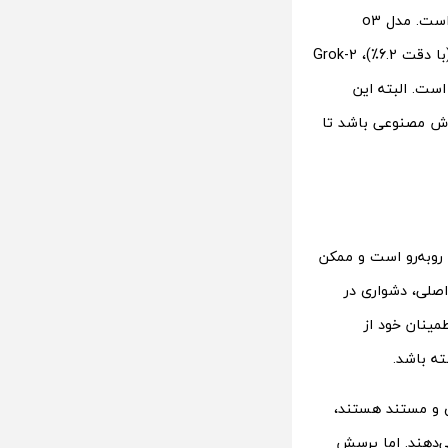
مجموعه شامل بیش از 3000 پرسش در سطح تخصصی در حوزه‌های مختلف دانشگاهی است. مدل o3
توانسته دقت 26.6٪ را کسب کند که در مقایسه با رقبای دیگر مانند Gemini Thinking (با دقت 6.2٪)، Grok-2
 بسیار بهتر عمل کرده است. البته این
هوش مصنوعی باشد تا
یت‌هایی روبه‌رو است و ممکن
صلی، دشواری در
ینان خود از
ته باشد.
ق و مستند هستند،
ی‌دهند. اما پرسش