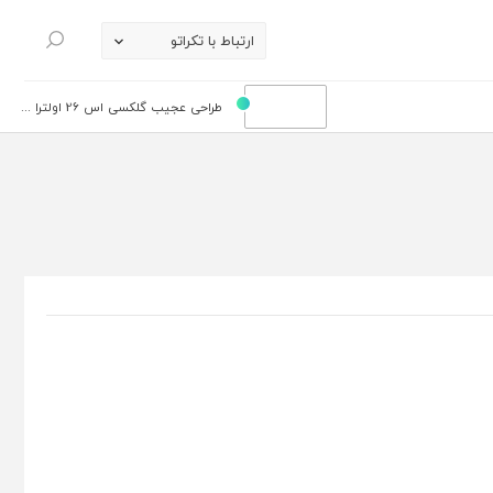
ارتباط با تکراتو
جستجو
طراحی عجیب گلکسی اس 26 اولترا ...