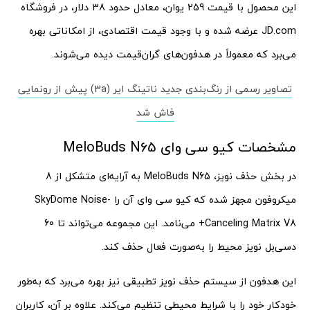
این محصول با قیمت 259 یوان، معادل حدود 38 دلار، در فروشگاه
JD.com عرضه شده و با وجود قیمت اقتصادی، از امکاناتی بهره
می‌برد که معمولاً در هدفون‌های گران‌قیمت دیده می‌شوند.
تصاویر رسمی از رنگ‌بندی جدید ناتینگ ایر (3a) پیش از رونمایی
فاش شد
مشخصات کیو سی وای MeloBuds N65
در بخش حذف نویز، MeloBuds N65 به آرایه‌ای متشکل از 8
میکروفون مجهز شده که کیو سی وای آن را SkyDome Noise-
Canceling Matrix V8+ می‌نامد. این مجموعه می‌تواند تا 60
دسی‌بل نویز محیط را به‌صورت فعال حذف کند.
این هدفون از سیستم حذف نویز تطبیقی نیز بهره می‌برد که به‌طور
خودکار خود را با شرایط محیطی تنظیم می‌کند. علاوه بر آن، کاربران