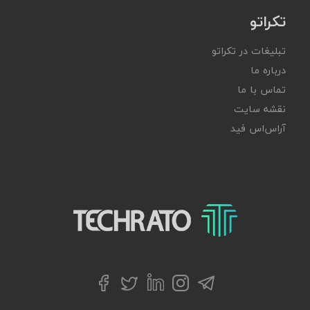
تکراتو
تبلیغات در تکراتو
درباره ما
تماس با ما
نقشه سایت
آر‌اس‌اس فید
تکراتو – زندگی با تکنولوژی
تلگرام
توییتر
اینستاگرام
لینکداین
فیسبوک