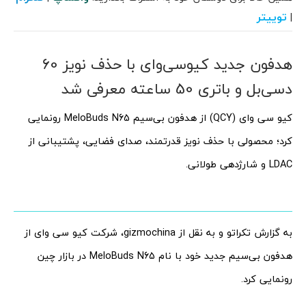
توییتر
|
هدفون جدید کیو‌سی‌وای با حذف نویز 60
دسی‌بل و باتری 50 ساعته معرفی شد
کیو سی وای (QCY) از هدفون بی‌سیم MeloBuds N65 رونمایی
کرد؛ محصولی با حذف نویز قدرتمند، صدای فضایی، پشتیبانی از
LDAC و شارژدهی طولانی.
به گزارش تکراتو و به نقل از gizmochina، شرکت کیو سی وای از
هدفون بی‌سیم جدید خود با نام MeloBuds N65 در بازار چین
رونمایی کرد.