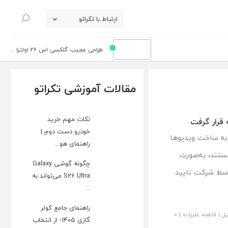
ارتباط با تکراتو
جستجو
طراحی عجیب گلکسی اس 26 اولترا ...
مقالات آموزشی تکراتو
نکات مهم خرید
 قرار گرفت
خودرو دست دوم |
 به ساخت ویدیوها
راهنمای هو...
ستند، به‌صورت
چگونه گوشی Galaxy
توسط شرکت تایید
S26 Ultra می‌تواند به
...
راهنمای جامع کولر
|
فاطمه علیزاده
|
۰
گازی ۱۴۰۵؛ از انتخاب