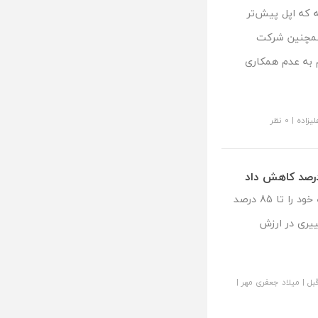
 که اپل پیش‌تر
 همچنین شرکت
 به عدم همکاری
یزاده
|
۰ نظر
شرکت علی بابا چین، قیمت مدل های زبان بزرگ خود را تا 85 درصد
یری در ارزش
|
میلاد جعفری مهر
|