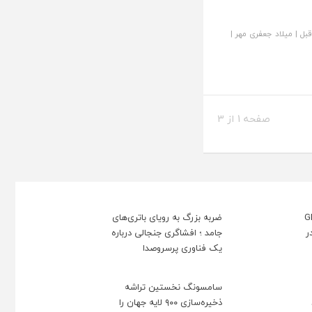
|
میلاد جعفری مهر
|
صفحه 1 از 3
وعی GPT-
ضربه بزرگ به رویای باتری‌های
د ؛ آیا OpenAI در
جامد ؛ افشاگری جنجالی درباره
یک فناوری پرسر‌وصدا
سامسونگ نخستین تراشه
ذخیره‌سازی ۹۰۰ لایه جهان را