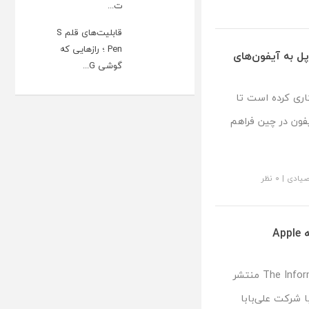
ت...
قابلیت‌های قلم S
Pen ؛ رازهایی که
پل به آیفون‌های
گوشی G...
اری کرده است تا
ا برای کاربران آیفون در چین فراهم
صیادی
|
۰ نظر
اپل پس از رد DeepSeek، با علی‌بابا برای عرضه Apple
بر اساس گزارشی که روز سه‌شنبه توسط The Information منتشر
Apple Intellig در چین با شرکت علی‌بابا