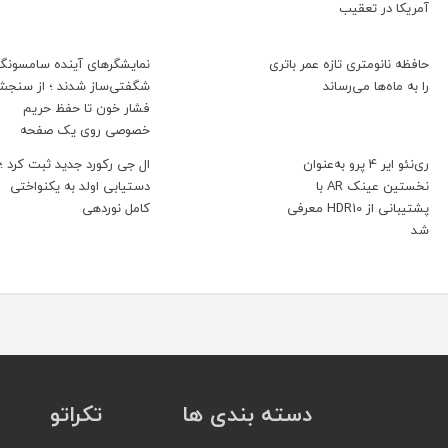
آمریکا در تعقیب
حافظه نانومتری تازه عمر باتری
نمایشگرهای آینده سامسونگ
را به ماه‌ها می‌رساند
شگفتی‌ساز شدند ؛ از سنج
فشار خون تا حفظ حریم
خصوصی روی یک صفحه
ری‌نئو ایر 4 پرو به‌عنوان
ال جی رکورد جدید ثبت کرد ؛
نخستین عینک AR با
دستیابی اولد به یکنواختی
پشتیبانی از HDR10 معرفی
کامل نوردهی
شد
دسته بندی ها
تکراتو