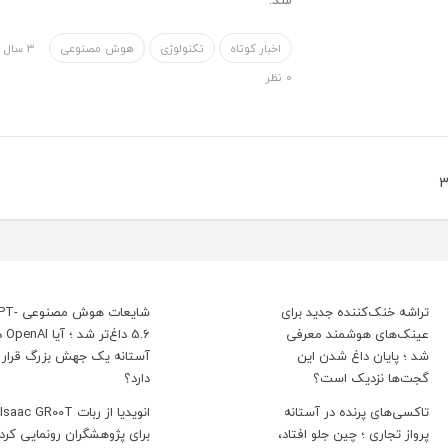
اخبار کوتاه
تکنولوژی
هوش مصنوعی
3 سال قبل
۰ نظر
تراشه خنک‌کننده جدید برای
شایعات هوش مصن
عینک‌های هوشمند معرفی
5.6 داغ‌تر ش
شد ؛ پایان داغ شدن این
آستانه یک جهش بزرگ قرار
گجت‌ها نزدیک است؟
دارد؟
تاکسی‌های پرنده در آستانه
انویدیا از ربات Isaac GR00T
پرواز تجاری ؛ چین جلو افتاد،
برای پژوهشگران رونمایی کرد