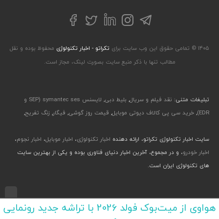
تلگرام
توییتر
اینستاگرام
لینکداین
فیسبوک
۱۴۰۵ © تمامی حقوق این وب سایت برای
تکراتو - اخبار تکنولوژی
محفوظ بوده و نقل
مطالب تنها با ذکر منبع سایت بصورت لینک، مجاز است.
تبلیغات متنی:
نقد فیلم و سریال
,
بلیط دبی
,
لایسنس symantec ses (SEP و
EDR)
,
خرید سی پی کالاف دیوتی موبایل
,
قیمت روز گوشی
,
فیگار
,
زنگ تفریح
,
سایت اخبار تکنولوژی تکراتو، ارائه دهنده
اخبار تکنولوژی
،
اخبار موبایل
،
اخبار نجوم
،
اخبار خودرو
، و در مجموع، آخرین اخبار دنیای فناوری بوده و یکی از بهترین سایت
های تکنولوژی ایران است.
طراحی رابط کاربری و تجربی توسط جواد صابری، گروه افرو - اجرا با طراحی وب پارسا
هواوی از میت‌بوک فولد 2026 با تراشه جدید رونمایی