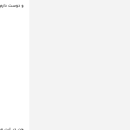
و دوست دارم ک
چن در این مص