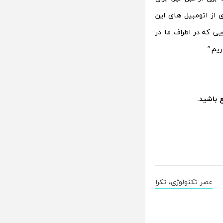
 از اتومبیل های این
ا در بیش از 250 مدل و 60 میلیون خودرویی که در اطراف ما در
یم.”
ع باشید.
عصر تکنولوژی، تکرا