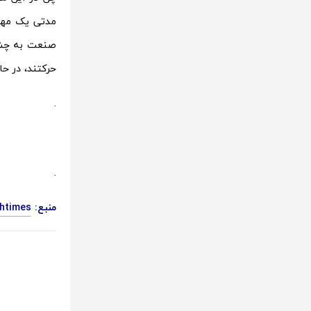
مدتی یک مهره
حرکتند، در ح
.
.
منبع:
htimes