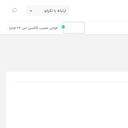
ارتباط با تکراتو
جستجو
طراحی عجیب گلکسی اس 26 اولترا ...