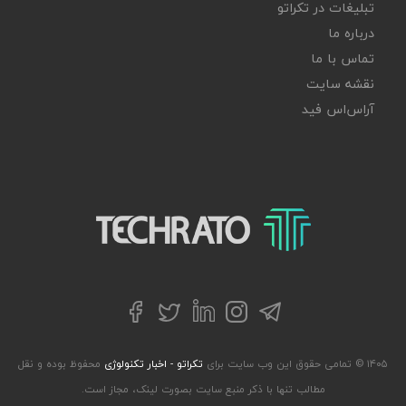
تبلیغات در تکراتو
درباره ما
تماس با ما
نقشه سایت
آر‌اس‌اس فید
تکراتو – زندگی با تکنولوژی
تلگرام
توییتر
اینستاگرام
لینکداین
فیسبوک
۱۴۰۵ © تمامی حقوق این وب سایت برای
تکراتو - اخبار تکنولوژی
محفوظ بوده و نقل
مطالب تنها با ذکر منبع سایت بصورت لینک، مجاز است.