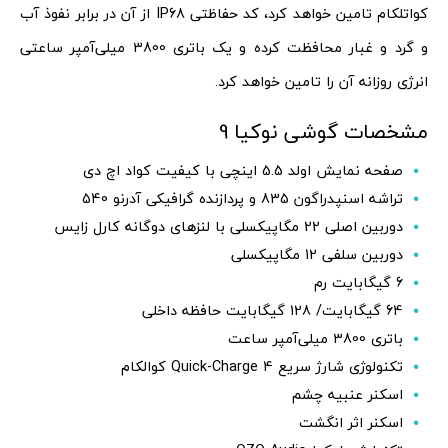
کواتلکام تامین خواهد کرد، کد حفاظتی IP68 از آن در برابر نفوذ آب
و گرد و غبار محافظت کرده و یک باتری 3800 میلی‌آمپر ساعتی
انرژی روزانه آن را تامین خواهد کرد.
مشخصات گوشی نوکیا 9
صفحه نمایش اولد 5.5 اینچی با کیفیت کواد اچ دی
تراشه اسنپدراگون 835 و پردازنده گرافیکی آدرنو 540
دوربین اصلی 22 مگاپیکسلی با لنزهای دوگانه کارل زایس
دوربین سلفی 12 مگاپیکسلی
6 گیگابایت رم
64 گیگابایت/ 128 گیگابایت حافظه داخلی
باتری 3800 میلی‌آمپر ساعت
تکنولوژی شارژ سریع Quick-Charge 4 کوالکام
اسکنر عنبیه چشم
اسکنر اثر انگشت