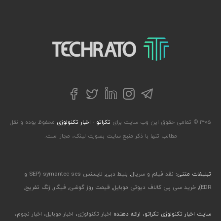
تکراتو – زندگی با تکنولوژی
تلگرام
توییتر
اینستاگرام
لینکداین
فیسبوک
۱۴۰۵ © تمامی حقوق این وب سایت برای
تکراتو - اخبار تکنولوژی
محفوظ بوده و نقل
مطالب تنها با ذکر منبع سایت بصورت لینک، مجاز است.
تبلیغات متنی:
نقد فیلم و سریال
,
بلیط دبی
,
لایسنس symantec ses (SEP و
EDR)
,
خرید سی پی کالاف دیوتی موبایل
,
قیمت روز گوشی
,
فیگار
,
زنگ تفریح
,
سایت اخبار تکنولوژی تکراتو، ارائه دهنده
اخبار تکنولوژی
،
اخبار موبایل
،
اخبار نجوم
،