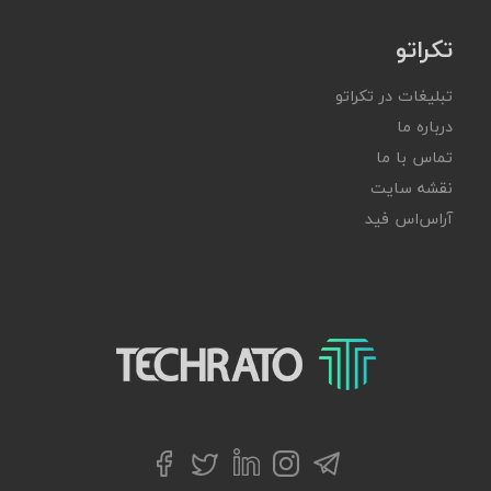
تکراتو
تبلیغات در تکراتو
درباره ما
تماس با ما
نقشه سایت
آر‌اس‌اس فید
تکراتو – زندگی با تکنولوژی
تلگرام
توییتر
اینستاگرام
لینکداین
فیسبوک