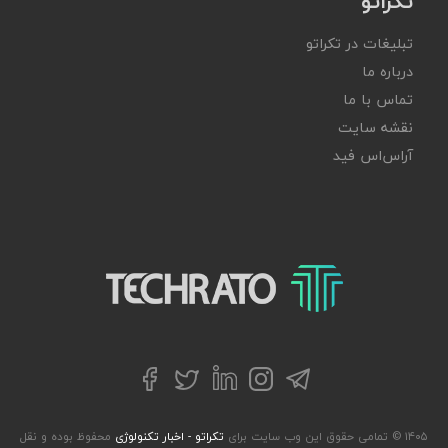
تکراتو
تبلیغات در تکراتو
درباره ما
تماس با ما
نقشه سایت
آر‌اس‌اس فید
تکراتو – زندگی با تکنولوژی
تلگرام
توییتر
اینستاگرام
لینکداین
فیسبوک
۱۴۰۵ © تمامی حقوق این وب سایت برای
تکراتو - اخبار تکنولوژی
محفوظ بوده و نقل