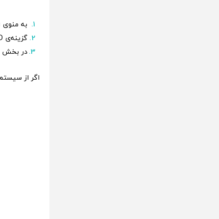
به منوی Setting و بخش iCloud بروید.
گزینه‌ی Apple ID را انتخاب کنید.
در بخش Password & Security، امکان Turn on Two-Factor Authentication را فعال کنید
اگر از سیستم‌