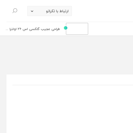
ارتباط با تکراتو
جستجو
طراحی عجیب گلکسی اس 26 اولترا ...