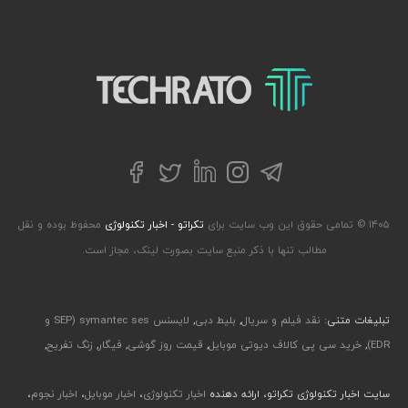
تکراتو – زندگی با تکنولوژی
تلگرام
توییتر
اینستاگرام
لینکداین
فیسبوک
۱۴۰۵ © تمامی حقوق این وب سایت برای
تکراتو - اخبار تکنولوژی
محفوظ بوده و نقل
مطالب تنها با ذکر منبع سایت بصورت لینک، مجاز است.
تبلیغات متنی:
نقد فیلم و سریال
,
بلیط دبی
,
لایسنس symantec ses (SEP و
EDR)
,
خرید سی پی کالاف دیوتی موبایل
,
قیمت روز گوشی
,
فیگار
,
زنگ تفریح
,
سایت اخبار تکنولوژی تکراتو، ارائه دهنده
اخبار تکنولوژی
،
اخبار موبایل
،
اخبار نجوم
،