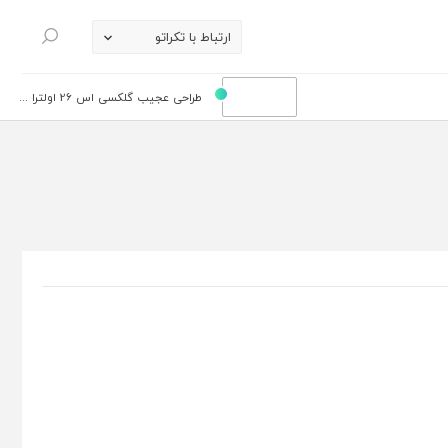
ارتباط با تکراتو
جستجو
طراحی عجیب گلکسی اس 26 اولترا ...