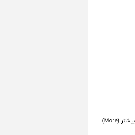
3- در قسمت وایرلس و شبکه (Wireless & networks) بر روی گزینه بیشتر (More)