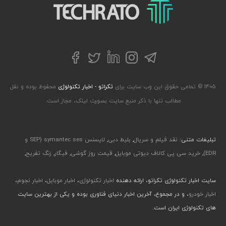
تکراتو – زندگی با تکنولوژی
تلگرام
توییتر
اینستاگرام
لینکداین
فیسبوک
۱۴۰۵ © تمامی حقوق این وب سایت برای
تکراتو - اخبار تکنولوژی
محفوظ بوده و نقل
مطالب تنها با ذکر منبع سایت بصورت لینک، مجاز است.
تبلیغات متنی:
نقد فیلم و سریال
,
بلیط دبی
,
لایسنس symantec ses (SEP و
EDR)
,
خرید سی پی کالاف دیوتی موبایل
,
قیمت روز گوشی
,
فیگار
,
زنگ تفریح
,
سایت اخبار تکنولوژی تکراتو، ارائه دهنده
اخبار تکنولوژی
،
اخبار موبایل
،
اخبار نجوم
،
اخبار خودرو
، و در مجموع، آخرین اخبار دنیای فناوری بوده و یکی از بهترین سایت
های تکنولوژی ایران است.