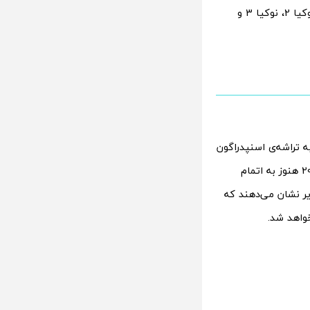
نوکیا 2.1، نوکیا 3.1 و نوکیا 5.1 رونمایی کرد. این گوشی‌ها درواقع نسل جدید مدل‌های نوکیا 2،‌ نوکیا 3 و
201 تنها از یک گوشی مجهز به تراشه‌ی اسنپدراگون
845 رونمایی کند؛ اما اینطور که از شواهد پیداست، برنامه‌های این کمپانی در سال 2018 هنوز به اتمام
ده است؛ این تصاویر نشان می‌دهند که