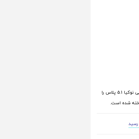
رندرهای CAD که در نتیجه‌ی کار گروهی OnLeaks و TigerMobiles طراحی شده‌اند، گوشی نوکیا 5.1 پلاس را