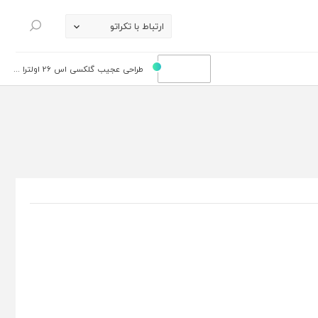
ارتباط با تکراتو
جستجو
طراحی عجیب گلکسی اس 26 اولترا ...