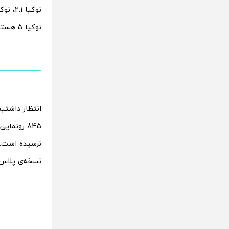
نوکیا 5 هستند که در سال گذشته عرضه شدند.
نسخه‌ی پلاس نوکیا 5.1 نیز همانند نوکیا ایکس 6 (Nokia X6) ا