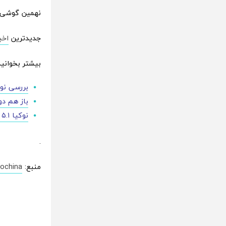
نهمین گوشی ه
جدیدترین
اخب
بیشتر بخوانید
بررسی نوکیا ۷ پلاس (Nokia 7 plus) ؛ یک گوشی میان
باز هم دوربین 
نوکیا ۵.۱ و نوکیا ۳.۱ با سیستم روی تراشه‌ی مدیاتک رسما معرفی شدند
.
منبع:
ochina