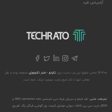
آر‌اس‌اس فید
تکراتو – زندگی با تکنولوژی
تلگرام
توییتر
اینستاگرام
لینکداین
فیسبوک
۱۴۰۵ © تمامی حقوق این وب سایت برای
تکراتو - اخبار تکنولوژی
محفوظ بوده و نقل
مطالب تنها با ذکر منبع سایت بصورت لینک، مجاز است.
تبلیغات متنی:
نقد فیلم و سریال
,
بلیط دبی
,
لایسنس symantec ses (SEP و
EDR)
,
خرید سی پی کالاف دیوتی موبایل
,
قیمت روز گوشی
,
فیگار
,
زنگ تفریح
,