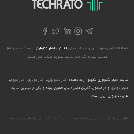
تکراتو – زندگی با تکنولوژی
تلگرام
توییتر
اینستاگرام
لینکداین
فیسبوک
۱۴۰۵ © تمامی حقوق این وب سایت برای
تکراتو - اخبار تکنولوژی
محفوظ بوده و نقل
مطالب تنها با ذکر منبع سایت بصورت لینک، مجاز است.
سایت اخبار تکنولوژی تکراتو، ارائه دهنده
اخبار تکنولوژی
،
اخبار موبایل
،
اخبار نجوم
،
اخبار خودرو
، و در مجموع، آخرین اخبار دنیای فناوری بوده و یکی از بهترین سایت
های تکنولوژی ایران است.
طراحی رابط کاربری و تجربی توسط جواد صابری، گروه افرو - اجرا با طراحی وب پارسا