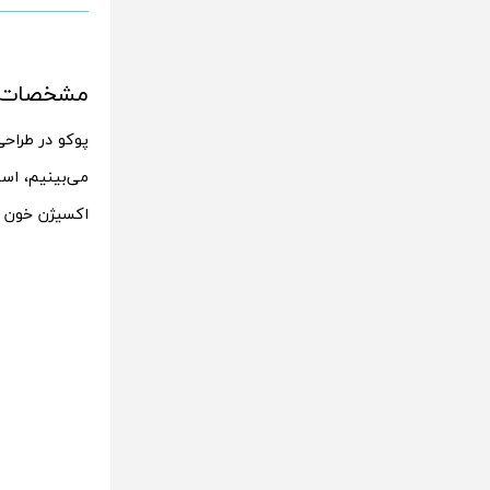
مشخصات ساعت
پوکو در طراح
اکسیژن خون و ردیا