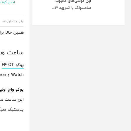
این گوشی‌های محبوب
اخبار کوتاه
سامسونگ با اندروید ۱۷...
زهرا جانعلیزاده
همین حالا بر
ساعت هوشمند POCO Watch با نمایشگر
پوکو F4 GT
Watch و Buds Pro Genshin Impact Edition هم رونمایی کرده است.
پوکو واچ اولی
پلاستیک سبک است