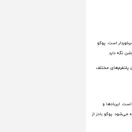
ساعت هوشمند از ماژول GPS نیز بهره می‌برد و از استاندارد مقاومت فشار 5 ATM برخوردار است. پوکو
ورو خواهد بود و از طریق پلتفرم‌های مختلف
ست. ایربادها و
می‌شود. پوکو بادز از