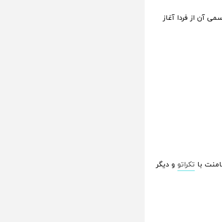
 شده، 69 یورو است و فروش رسمی آن از فردا آغاز
تکراتو
و دیگر