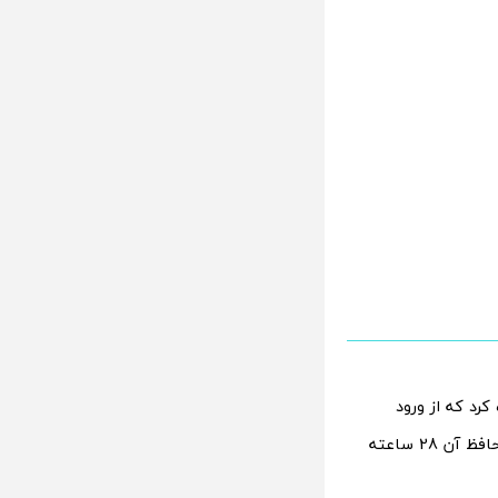
رد که از ورود
صداهای بیرونی تا 35 دسی‌بل جلوگیری می‌کند. ظرفیت باتری پوکو بادز پرو و کیس محافظ آن 28 ساعته