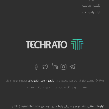
نقشه سایت
آر‌اس‌اس فید
تکراتو – زندگی با تکنولوژی
تلگرام
توییتر
اینستاگرام
لینکداین
فیسبوک
۱۴۰۵ © تمامی حقوق این وب سایت برای
تکراتو - اخبار تکنولوژی
محفوظ بوده و نقل
مطالب تنها با ذکر منبع سایت بصورت لینک، مجاز است.
تبلیغات متنی:
نقد فیلم و سریال
,
بلیط دبی
,
لایسنس symantec ses (SEP و