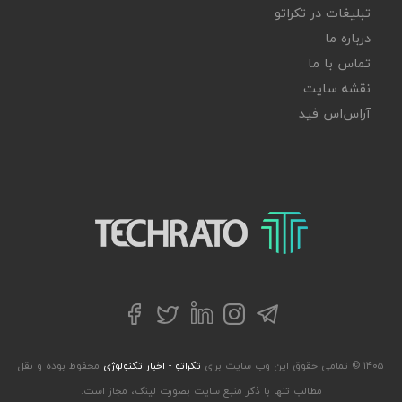
تبلیغات در تکراتو
درباره ما
تماس با ما
نقشه سایت
آر‌اس‌اس فید
تکراتو – زندگی با تکنولوژی
تلگرام
توییتر
اینستاگرام
لینکداین
فیسبوک
۱۴۰۵ © تمامی حقوق این وب سایت برای
تکراتو - اخبار تکنولوژی
محفوظ بوده و نقل
مطالب تنها با ذکر منبع سایت بصورت لینک، مجاز است.