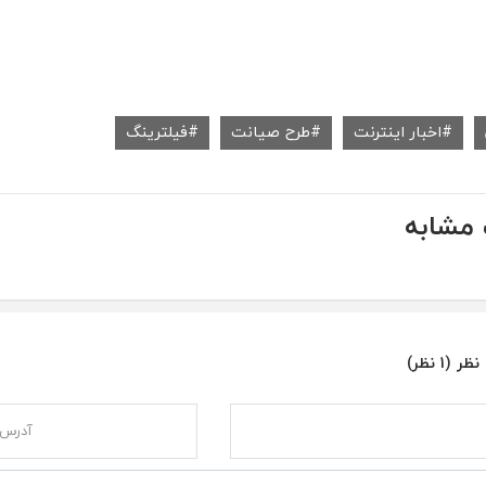
اخبار اینترنت
طرح صیانت
فیلترینگ
مشابه
ر (1 نظر)