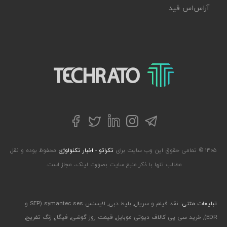
آر‌اس‌اس فید
تکراتو – زندگی با تکنولوژی
تلگرام
توییتر
اینستاگرام
لینکداین
فیسبوک
۱۴۰۵ © تمامی حقوق این وب سایت برای
تکراتو - اخبار تکنولوژی
محفوظ بوده و نقل
مطالب تنها با ذکر منبع سایت بصورت لینک، مجاز است.
تبلیغات متنی:
نقد فیلم و سریال
,
بلیط دبی
,
لایسنس symantec ses (SEP و
EDR)
,
خرید سی پی کالاف دیوتی موبایل
,
قیمت روز گوشی
,
فیگار
,
زنگ تفریح
,