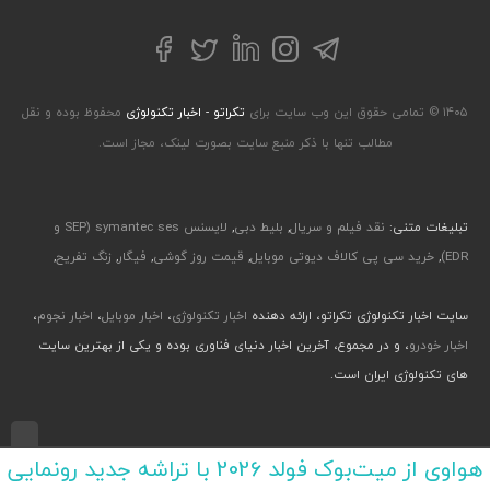
تلگرام
توییتر
اینستاگرام
لینکداین
فیسبوک
۱۴۰۵ © تمامی حقوق این وب سایت برای
تکراتو - اخبار تکنولوژی
محفوظ بوده و نقل
مطالب تنها با ذکر منبع سایت بصورت لینک، مجاز است.
تبلیغات متنی:
نقد فیلم و سریال
,
بلیط دبی
,
لایسنس symantec ses (SEP و
EDR)
,
خرید سی پی کالاف دیوتی موبایل
,
قیمت روز گوشی
,
فیگار
,
زنگ تفریح
,
سایت اخبار تکنولوژی تکراتو، ارائه دهنده
اخبار تکنولوژی
،
اخبار موبایل
،
اخبار نجوم
،
اخبار خودرو
، و در مجموع، آخرین اخبار دنیای فناوری بوده و یکی از بهترین سایت
های تکنولوژی ایران است.
طراحی رابط کاربری و تجربی توسط جواد صابری، گروه افرو - اجرا با طراحی وب پارسا
هواوی از میت‌بوک فولد 2026 با تراشه جدید رونمایی