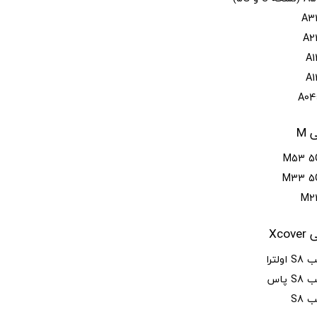
M
Xc
لترا
پاس
S8