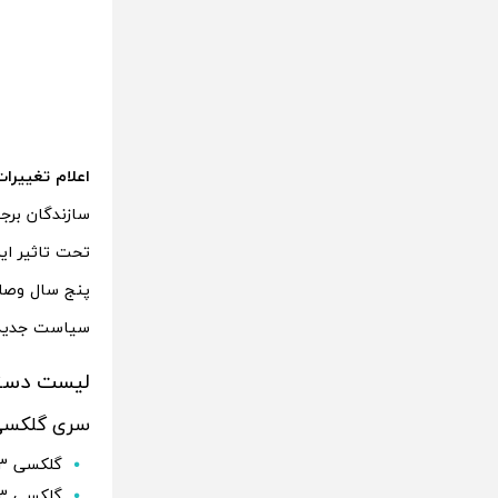
اعلام تغییرات
سازندگان برجس
تحت تاثیر این
پنج سال وصله
سیاست جدید ن
لیست دستگاه
سری گلکسی
گلکسی S23 اولترا
گلکسی S23 پلاس