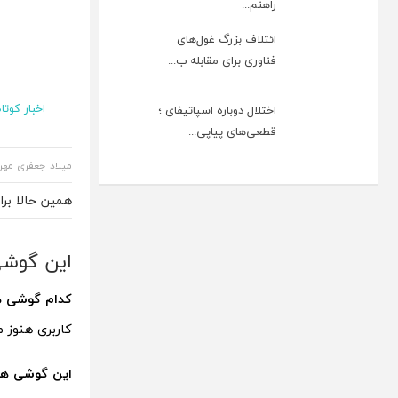
راهنم...
ائتلاف بزرگ غول‌های
فناوری برای مقابله ب...
اخبار کوتاه
اختلال دوباره اسپاتیفای ؛
قطعی‌های پیاپی...
میلاد جعفری مهر
همین حالا بر
این گوشی های س
کدام گوشی های سامسونگ 
کاربری هنوز م
این گوشی های سامسونگ آپدیت I 6