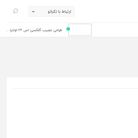
ارتباط با تکراتو
جستجو
طراحی عجیب گلکسی اس 26 اولترا ...