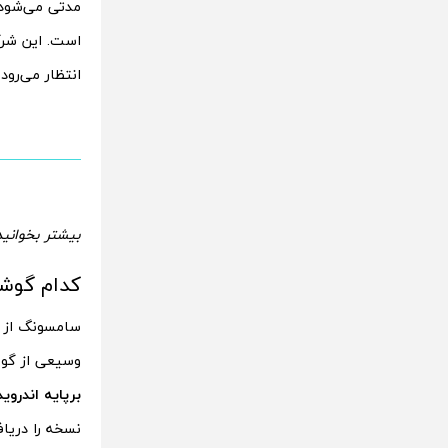
است. این شرکت
انتظار می‌رود این
بیشتر بخوانید
کدام گوشی های س
سامسونگ از 
وسیعی از گوش
برپایه اندروید 3
نسخه را دریافت