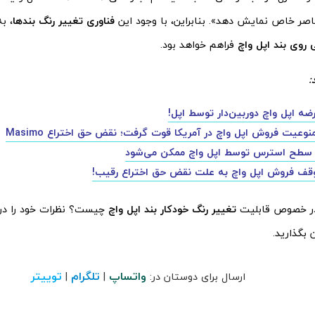
اصر خاص نمایش دهد». بنابراین، با وجود این
فناوری تغییر رنگ
بندها
، ب
 روی بند اپل واچ
فراهم خواهد بود.
:
ضه اپل واچ دوربین‌دار توسط اپل!
نوعیت فروش اپل واچ در آمریکا قوت گرفت؛ نقض حق اختراع Masimo
طح استرس توسط اپل واچ ممکن می‌شود
وقف فروش اپل واچ به علت نقض حق اختراع رقیب!
در خصوص قابلیت
تغییر رنگ خودکار بند اپل واچ
چیست؟ نظرات خود را در
 بگذارید.
واتساپ
تلگرام
توییتر
ارسال برای دوستان در:
|
|