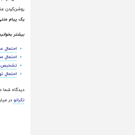
روشن‌کردن عن
یک پیام متنی
بیشتر بخوانید
احتمال عر
احتمال مم
تشخیص س
احتمال ت
دیدگاه شما 
تکراتو
در میان