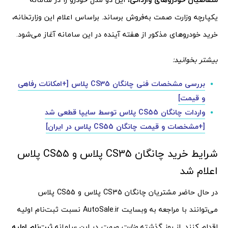
یکپارچه وزارت صمت به‌فروش برساند. براساس اعلام این وزارتخانه،
خرید خودروهای مذکور از هفته آینده در این سامانه آغاز می‌شود.
بیشتر بخوانید:
بررسی مشخصات فنی چانگان CS35 پلاس [+امکانات رفاهی
و قیمت]
واردات چانگان CS55 پلاس توسط سایپا قطعی شد
[+مشخصات و قیمت چانگان CS55 پلاس در ایران]
شرایط خرید چانگان CS35 پلاس و CS55 پلاس
اعلام شد
در حال حاضر مشتریان چانگان CS35 پلاس و CS55 پلاس
می‌توانند با مراجعه به وبسایت AutoSale.ir نسبت ثبت‌نام اولیه
اقدام کنند. از روز گذشته
وزارت صمت
در این سامانه
ثبت‌نام اولیه