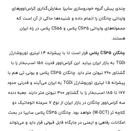
چندی پیش
گروه خودروسازی سایپا
سفارش‌گذاری کراس‌اوورهای
وارداتی چانگان را انجام داده و شنیده‌ها حاکی از آن است که
محموله‌های وارداتی CS35 پلاس و CS55 پلاس در راه ایران
هستند.
چانگان CS35 پلاس
قرار است تا با پیشرانه ۱.۴ لیتری توربوشارژر
TGDi به بازار ایران بیاید. این کراس‌اوور قدرت ۱۵۸ اسب‌بخار را با
گشتاور ۲۶۰ نیوتن متر دارد. چانگان CS35 پلاس و یونی تی هم با
پیشرانه ۱.۵ لیتری توربوشارژر TGDi به ایران می‌آیند و قدرتی حدود
۱۷۷ تا ۱۸۵ اسب‌بخار را با گشتاور ۳۰۰ نیوتن متر دارند. جعبه دنده
سه کراس‌اوور چانگان در بازار ایران از نوع ۷ سرعته اتوماتیک دو
کلاچه تَر (W-DCT) خواهد بود. چانگان CS35 پلاس سایپا در بحث
امکانات رفاهی و ایمنی در جایگاه قابل قبولی قرار دارد و می‌تواند