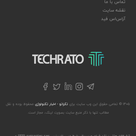
تماس با ما
نقشه سایت
آر‌اس‌اس فید
تکراتو – زندگی با تکنولوژی
تلگرام
توییتر
اینستاگرام
لینکداین
فیسبوک
۱۴۰۵ © تمامی حقوق این وب سایت برای
تکراتو - اخبار تکنولوژی
محفوظ بوده و نقل
مطالب تنها با ذکر منبع سایت بصورت لینک، مجاز است.
تبلیغات متنی:
نقد فیلم و سریال
,
بلیط دبی
,
لایسنس symantec ses (SEP و