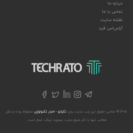
درباره ما
تماس با ما
نقشه سایت
آر‌اس‌اس فید
تکراتو – زندگی با تکنولوژی
تلگرام
توییتر
اینستاگرام
لینکداین
فیسبوک
۱۴۰۵ © تمامی حقوق این وب سایت برای
تکراتو - اخبار تکنولوژی
محفوظ بوده و نقل
مطالب تنها با ذکر منبع سایت بصورت لینک، مجاز است.