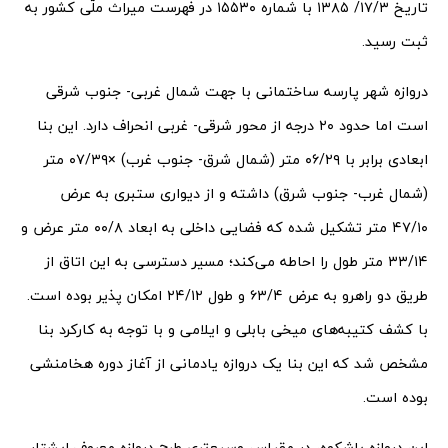
تاریخ ۱۷/۳/ ۱۳۸۵ با شماره ۱۵۵۳۰ در فهرست میراث ملّی کشور به
ثبت رسید.
دروازه شهر پارسه ساختمانی با جهت شمال غربی- جنوب شرقی
است اما حدود ۲۰ درجه از محور شرقی- غربی انحراف دارد. این بنا
ابعادی برابر با ۰۶/۲۹ متر (شمال شرق- جنوب غرب) ×۰۷/۳۹ متر
(شمال غرب- جنوب شرق) داشته و از دیواری ستبری به عرض
۴۷/۱۰ متر تشکیل شده که فضایی داخلی به ابعاد ۰۰/۸ متر عرض و
۳۳/۱۴ متر طول را احاطه می‌کند؛ مسیر دسترسی به این اتاق از
طریق دو راهرو به عرض ۶۳/۴ و طول ۲۴/۱۲ امکان پذیر بوده است.
با کشف کتیبه‌های میخی بابلی و ایلامی و با توجه به کارکرد بنا
مشخص شد که این بنا یک دروازه یادمانی از آغاز دوره هخامنشی
بوده است.
این دروازه باشکوه، در مقیاس وسیع‌تری طرح دروازه معروف ایشتار