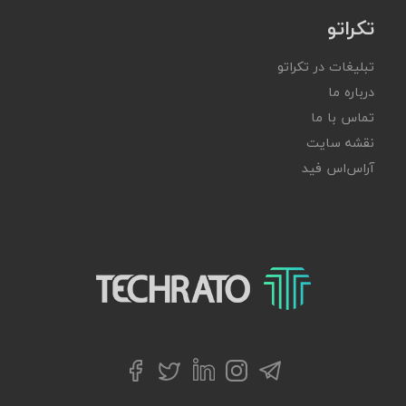
تکراتو
تبلیغات در تکراتو
درباره ما
تماس با ما
نقشه سایت
آر‌اس‌اس فید
تکراتو – زندگی با تکنولوژی
تلگرام
توییتر
اینستاگرام
لینکداین
فیسبوک