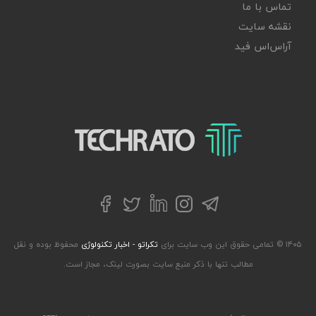
تماس با ما
نقشه سایت
آر‌اس‌اس فید
تکراتو – زندگی با تکنولوژی
تلگرام
توییتر
اینستاگرام
لینکداین
فیسبوک
۱۴۰۵ © تمامی حقوق این وب سایت برای
تکراتو - اخبار تکنولوژی
محفوظ بوده و نقل
مطالب تنها با ذکر منبع سایت بصورت لینک، مجاز است.