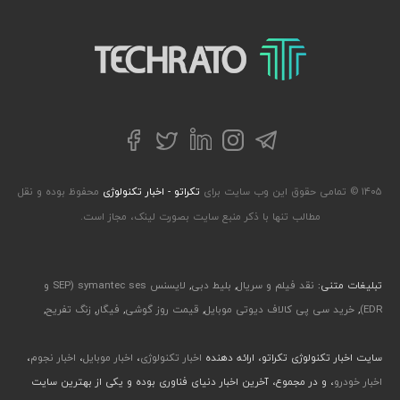
تکراتو – زندگی با تکنولوژی
تلگرام
توییتر
اینستاگرام
لینکداین
فیسبوک
۱۴۰۵ © تمامی حقوق این وب سایت برای
تکراتو - اخبار تکنولوژی
محفوظ بوده و نقل
مطالب تنها با ذکر منبع سایت بصورت لینک، مجاز است.
تبلیغات متنی:
نقد فیلم و سریال
,
بلیط دبی
,
لایسنس symantec ses (SEP و
EDR)
,
خرید سی پی کالاف دیوتی موبایل
,
قیمت روز گوشی
,
فیگار
,
زنگ تفریح
,
سایت اخبار تکنولوژی تکراتو، ارائه دهنده
اخبار تکنولوژی
،
اخبار موبایل
،
اخبار نجوم
،
اخبار خودرو
، و در مجموع، آخرین اخبار دنیای فناوری بوده و یکی از بهترین سایت