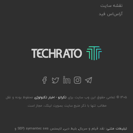
نقشه سایت
آر‌اس‌اس فید
تکراتو – زندگی با تکنولوژی
تلگرام
توییتر
اینستاگرام
لینکداین
فیسبوک
۱۴۰۵ © تمامی حقوق این وب سایت برای
تکراتو - اخبار تکنولوژی
محفوظ بوده و نقل
مطالب تنها با ذکر منبع سایت بصورت لینک، مجاز است.
تبلیغات متنی:
نقد فیلم و سریال
,
بلیط دبی
,
لایسنس symantec ses (SEP و