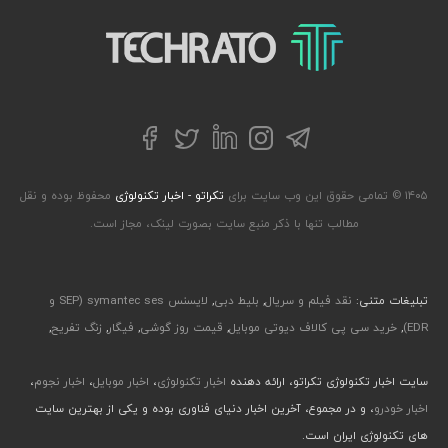
تکراتو – زندگی با تکنولوژی
تلگرام
توییتر
اینستاگرام
لینکداین
فیسبوک
۱۴۰۵ © تمامی حقوق این وب سایت برای
تکراتو - اخبار تکنولوژی
محفوظ بوده و نقل
مطالب تنها با ذکر منبع سایت بصورت لینک، مجاز است.
تبلیغات متنی:
نقد فیلم و سریال
,
بلیط دبی
,
لایسنس symantec ses (SEP و
EDR)
,
خرید سی پی کالاف دیوتی موبایل
,
قیمت روز گوشی
,
فیگار
,
زنگ تفریح
,
سایت اخبار تکنولوژی تکراتو، ارائه دهنده
اخبار تکنولوژی
،
اخبار موبایل
،
اخبار نجوم
،
اخبار خودرو
، و در مجموع، آخرین اخبار دنیای فناوری بوده و یکی از بهترین سایت
های تکنولوژی ایران است.