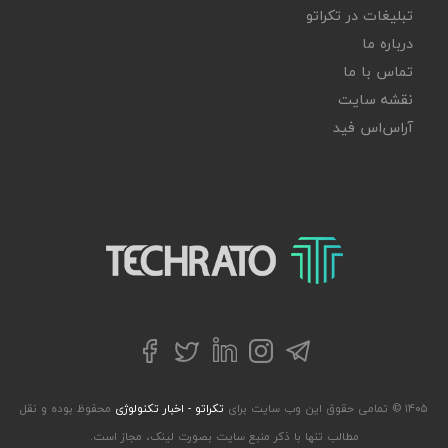
تبلیغات در تکراتو
درباره ما
تماس با ما
نقشه سایت
آر‌اس‌اس فید
تکراتو – زندگی با تکنولوژی
تلگرام
توییتر
اینستاگرام
لینکداین
فیسبوک
۱۴۰۵ © تمامی حقوق این وب سایت برای
تکراتو - اخبار تکنولوژی
محفوظ بوده و نقل
مطالب تنها با ذکر منبع سایت بصورت لینک، مجاز است.