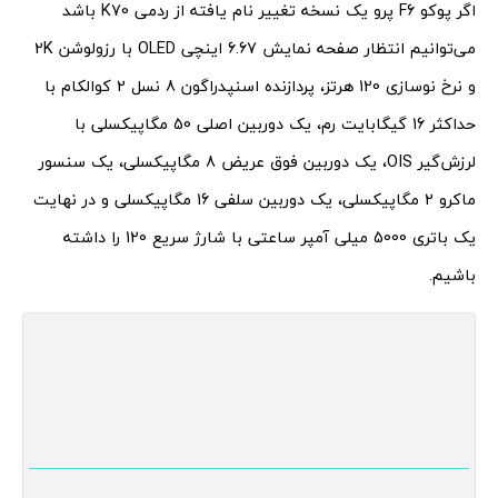
اگر پوکو F6 پرو یک نسخه تغییر نام یافته از ردمی K70 باشد
می‌توانیم انتظار صفحه نمایش 6.67 اینچی OLED با رزولوشن 2K
و نرخ نوسازی 120 هرتز، پردازنده اسنپدراگون 8 نسل 2 کوالکام با
حداکثر 16 گیگابایت رم، یک دوربین اصلی 50 مگاپیکسلی با
لرزش‌گیر OIS، یک دوربین فوق عریض 8 مگاپیکسلی، یک سنسور
ماکرو 2 مگاپیکسلی، یک دوربین سلفی 16 مگاپیکسلی و در نهایت
یک باتری 5000 میلی آمپر ساعتی با شارژ سریع 120 را داشته
باشیم.