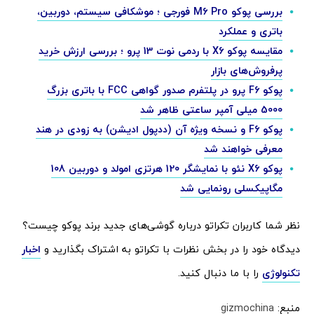
بررسی پوکو M6 Pro فورجی ؛ موشکافی سیستم،‌ دوربین،
باتری و عملکرد
مقایسه پوکو X6 با ردمی نوت 13 پرو ؛ بررسی ارزش خرید
پرفروش‌های بازار
پوکو F6 پرو در پلتفرم صدور گواهی FCC با باتری بزرگ
5000 میلی آمپر ساعتی ظاهر شد
پوکو F6 و نسخه ویژه آن (ددپول ادیشن) به زودی در هند
معرفی خواهند شد
پوکو X6 نئو با نمایشگر 120 هرتزی امولد و دوربین 108
مگاپیکسلی رونمایی شد
نظر شما کاربران تکراتو درباره گوشی‌های جدید برند پوکو چیست؟
دیدگاه خود را در بخش نظرات با تکراتو به اشتراک بگذارید و
اخبار
تکنولوژی
را با ما دنبال کنید.
منبع:
gizmochina