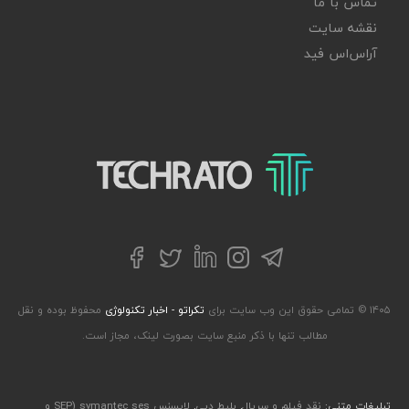
تماس با ما
نقشه سایت
آر‌اس‌اس فید
تکراتو – زندگی با تکنولوژی
تلگرام
توییتر
اینستاگرام
لینکداین
فیسبوک
۱۴۰۵ © تمامی حقوق این وب سایت برای
تکراتو - اخبار تکنولوژی
محفوظ بوده و نقل
مطالب تنها با ذکر منبع سایت بصورت لینک، مجاز است.
تبلیغات متنی:
نقد فیلم و سریال
,
بلیط دبی
,
لایسنس symantec ses (SEP و