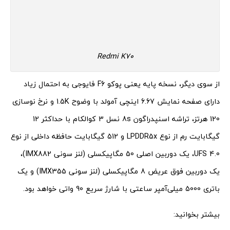
Redmi K70
از سوی دیگر، نسخه پایه یعنی پوکو F6 فایوجی به احتمال زیاد
دارای صفحه نمایش 6.67 اینچی آمولد با وضوح 1.5K و نرخ نوسازی
120 هرتز، تراشه اسنپدراگون 8s نسل 3 کوالکام با حداکثر 12
گیگابایت رم از نوع LPDDR5x و 512 گیگابایت حافظه داخلی از نوع
UFS 4.0، یک دوربین اصلی 50 مگاپیکسلی (لنز سونی IMX882)،
یک دوربین فوق عریض 8 مگاپیکسلی (لنز سونی IMX355) و یک
باتری 5000 میلی‌آمپر ساعتی با شارژ سریع 90 واتی خواهد بود.
بیشتر بخوانید: