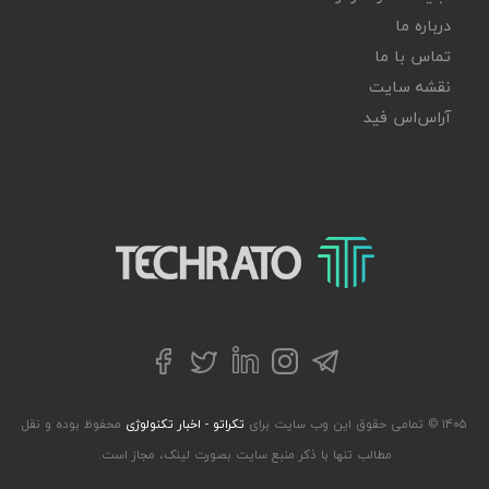
درباره ما
تماس با ما
نقشه سایت
آر‌اس‌اس فید
تکراتو – زندگی با تکنولوژی
تلگرام
توییتر
اینستاگرام
لینکداین
فیسبوک
۱۴۰۵ © تمامی حقوق این وب سایت برای
تکراتو - اخبار تکنولوژی
محفوظ بوده و نقل
مطالب تنها با ذکر منبع سایت بصورت لینک، مجاز است.