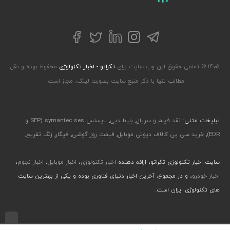
تلگرام
توییتر
اینستاگرام
لینکداین
فیسبوک
۱۴۰۵ © تمامی حقوق این وب سایت برای
تکراتو - اخبار تکنولوژی
محفوظ بوده و نقل
مطالب تنها با ذکر منبع سایت بصورت لینک، مجاز است.
تبلیغات متنی:
نقد فیلم و سریال
,
بلیط دبی
,
لایسنس symantec ses (SEP و
EDR)
,
خرید سی پی کالاف دیوتی موبایل
,
قیمت روز گوشی
,
فیگار
,
زنگ تفریح
,
سایت اخبار تکنولوژی تکراتو، ارائه دهنده
اخبار تکنولوژی
،
اخبار موبایل
،
اخبار نجوم
،
اخبار خودرو
، و در مجموع، آخرین اخبار دنیای فناوری بوده و یکی از بهترین سایت
های تکنولوژی ایران است.
طراحی رابط کاربری و تجربی توسط جواد صابری، گروه افرو - اجرا با طراحی وب پارسا