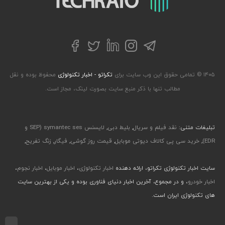
تلگرام
توییتر
اینستاگرام
لینکداین
فیسبوک
۱۴۰۵ © تمامی حقوق این وب سایت برای
تکراتو - اخبار تکنولوژی
محفوظ بوده و نقل
مطالب تنها با ذکر منبع سایت بصورت لینک، مجاز است.
تبلیغات متنی:
نقد فیلم و سریال
,
بلیط دبی
,
لایسنس symantec ses (SEP و
EDR)
,
خرید سی پی کالاف دیوتی موبایل
,
قیمت روز گوشی
,
فیگار
,
زنگ تفریح
,
سایت اخبار تکنولوژی تکراتو، ارائه دهنده
اخبار تکنولوژی
،
اخبار موبایل
،
اخبار نجوم
،
اخبار خودرو
، و در مجموع، آخرین اخبار دنیای فناوری بوده و یکی از بهترین سایت
های تکنولوژی ایران است.