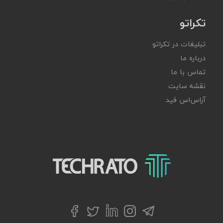
تکراتو
تبلیغات در تکراتو
درباره ما
تماس با ما
نقشه سایت
آر‌اس‌اس فید
تکراتو – زندگی با تکنولوژی
تلگرام
توییتر
اینستاگرام
لینکداین
فیسبوک