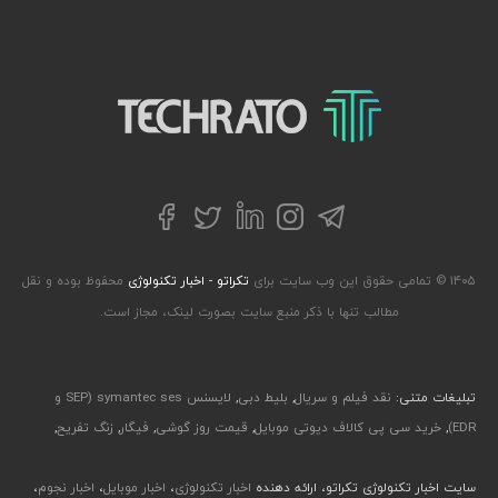
تکراتو – زندگی با تکنولوژی
تلگرام
توییتر
اینستاگرام
لینکداین
فیسبوک
۱۴۰۵ © تمامی حقوق این وب سایت برای
تکراتو - اخبار تکنولوژی
محفوظ بوده و نقل
مطالب تنها با ذکر منبع سایت بصورت لینک، مجاز است.
تبلیغات متنی:
نقد فیلم و سریال
,
بلیط دبی
,
لایسنس symantec ses (SEP و
EDR)
,
خرید سی پی کالاف دیوتی موبایل
,
قیمت روز گوشی
,
فیگار
,
زنگ تفریح
,
سایت اخبار تکنولوژی تکراتو، ارائه دهنده
اخبار تکنولوژی
،
اخبار موبایل
،
اخبار نجوم
،