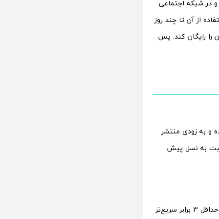
 در شبکه اجتماعی
ده از آن تا چند روز
 را رایگان کند. پس
 در X، مراحل توسعه هوش مصنوعی گراک 3 تمام شده و به زودی منتشر
دازشی نسخه دوم هوش مصنوعی Grok تا 10 برابر نسبت به نسل پیش
اواخر ماه گذشته، شرکت xAI از نسخه دوم چت‌بات گراک رونمایی کرد. این نسخه جدید حداقل 3 برابر سریع‌تر