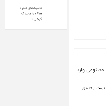
قابلیت‌های قلم S
Pen ؛ رازهایی که
گوشی G...
مصنوعی وارد
کمپانی سامسونگ از تلویزیون‌های QLED و Crystal 4K جدید خود در هند رونمایی کرد؛ قیمت‌ از ۳۱ هزار