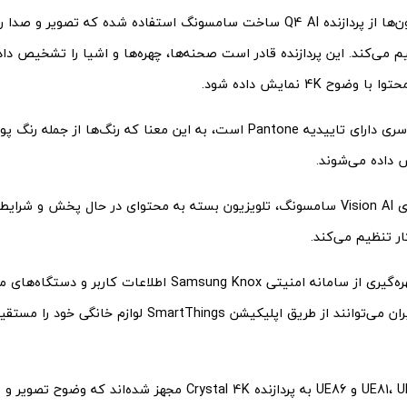
در این تلویزیون‌ها از پردازنده Q4 AI ساخت سامسونگ استفاده شده که تصوی
 می‌کند. این پردازنده قادر است صحنه‌ها، چهره‌ها و اشیا را تشخیص داد
 وضوح 4K نمایش داده شود.
همچنین این سری دارای تاییدیه Pantone است، به این معنا که رنگ‌ها از 
داده می‌شوند.
با کمک فناوری Vision AI سامسونگ، تلویزیون بسته به محتوای در حال پخش و 
کار تنظیم می‌کند.
همچنین با بهره‌گیری از سامانه امنیتی Samsung Knox اطلاعات کا
می‌شوند. کاربران می‌توانند از طریق اپلیکیشن SmartThings لو
مدل‌های UE81، UE84 و UE86 به پردازنده Crystal 4K مجهز شده‌اند