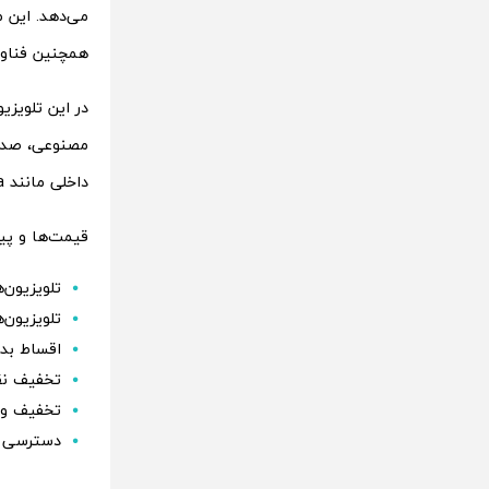
همچنین فناوری PurColor رنگ‌ها را طبیعی‌تر و واقعی‌تر به ن
مصنوعی، صدا 
داخلی مانند Alexa و Bixby برای کنترل بدون نیاز به ریموت هستند.
قیمت‌ها و پی
تلویزیون‌های Crystal UHD از ۳۱ هزار و ۴۹۰ رو
تلویزیون‌های QLED سری QEF1 از ۳۹ هزار و ۹۹۰ ر
اقساط بدون بهره: از ۲۵۰۰ روپیه در ماه بر
تخفیف نقدی ب
تخفیف ویژه
دسترسی ر