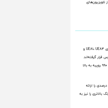
۲ سری جدیدی از تلویزیون‌های
این مجموعه شامل تلویزیون‌های QLED سری QEF1 و مدل‌های Crystal 4K UHD با کدهای UE81، UE84 و
‌های Amazon، Flipkart و Samsung.com در دسترس قرار گرفته‌اند.
قیمت مدل‌های UHD از ۳۱ هزار و ۴۹۰ روپیه آغاز می‌شود و مدل‌های QLED از ۳۹ هزار و ۹۹۰ روپیه به بالا
که حجم رنگی صد درصدی را ارائه
بالاتری را نیز به