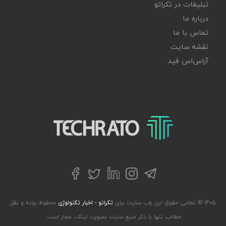
تبلیغات در تکراتو
درباره ما
تماس با ما
نقشه سایت
آر‌اس‌اس فید
تکراتو – زندگی با تکنولوژی
تلگرام
توییتر
اینستاگرام
لینکداین
فیسبوک
۱۴۰۵ © تمامی حقوق این وب سایت برای
تکراتو - اخبار تکنولوژی
محفوظ بوده و نقل
مطالب تنها با ذکر منبع سایت بصورت لینک، مجاز است.