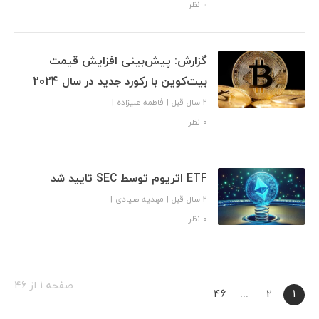
۰ نظر
گزارش: پیش‌بینی افزایش قیمت
بیت‌کوین با رکورد جدید در سال 2024
2 سال قبل
|
فاطمه علیزاده
|
۰ نظر
ETF اتریوم توسط SEC تایید شد
2 سال قبل
|
مهدیه صیادی
|
۰ نظر
صفحه 1 از 46
46
…
2
1