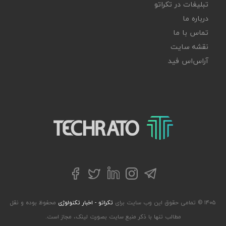
تبلیغات در تکراتو
درباره ما
تماس با ما
نقشه سایت
آر‌اس‌اس فید
تکراتو – زندگی با تکنولوژی
تلگرام
توییتر
اینستاگرام
لینکداین
فیسبوک
۱۴۰۵ © تمامی حقوق این وب سایت برای
تکراتو - اخبار تکنولوژی
محفوظ بوده و نقل
مطالب تنها با ذکر منبع سایت بصورت لینک، مجاز است.