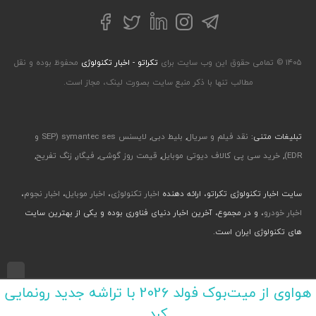
تلگرام
توییتر
اینستاگرام
لینکداین
فیسبوک
۱۴۰۵ © تمامی حقوق این وب سایت برای
تکراتو - اخبار تکنولوژی
محفوظ بوده و نقل
مطالب تنها با ذکر منبع سایت بصورت لینک، مجاز است.
تبلیغات متنی:
نقد فیلم و سریال
,
بلیط دبی
,
لایسنس symantec ses (SEP و
EDR)
,
خرید سی پی کالاف دیوتی موبایل
,
قیمت روز گوشی
,
فیگار
,
زنگ تفریح
,
سایت اخبار تکنولوژی تکراتو، ارائه دهنده
اخبار تکنولوژی
،
اخبار موبایل
،
اخبار نجوم
،
اخبار خودرو
، و در مجموع، آخرین اخبار دنیای فناوری بوده و یکی از بهترین سایت
های تکنولوژی ایران است.
طراحی رابط کاربری و تجربی توسط جواد صابری، گروه افرو - اجرا با طراحی وب پارسا
هواوی از میت‌بوک فولد 2026 با تراشه جدید رونمایی
کرد