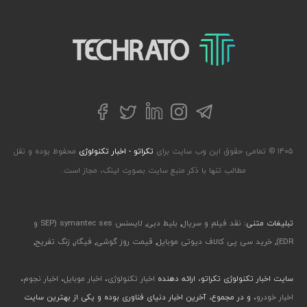
تکراتو – زندگی با تکنولوژی
تلگرام
توییتر
اینستاگرام
لینکداین
فیسبوک
۱۴۰۵ © تمامی حقوق این وب سایت برای
تکراتو - اخبار تکنولوژی
محفوظ بوده و نقل
مطالب تنها با ذکر منبع سایت بصورت لینک، مجاز است.
تبلیغات متنی:
نقد فیلم و سریال
,
بلیط دبی
,
لایسنس symantec ses (SEP و
EDR)
,
خرید سی پی کالاف دیوتی موبایل
,
قیمت روز گوشی
,
فیگار
,
زنگ تفریح
,
سایت اخبار تکنولوژی تکراتو، ارائه دهنده
اخبار تکنولوژی
،
اخبار موبایل
،
اخبار نجوم
،
اخبار خودرو
، و در مجموع، آخرین اخبار دنیای فناوری بوده و یکی از بهترین سایت