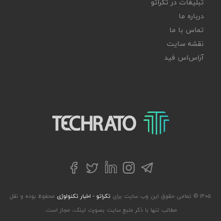
تبلیغات در تکراتو
درباره ما
تماس با ما
نقشه سایت
آر‌اس‌اس فید
تکراتو – زندگی با تکنولوژی
تلگرام
توییتر
اینستاگرام
لینکداین
فیسبوک
۱۴۰۵ © تمامی حقوق این وب سایت برای
تکراتو - اخبار تکنولوژی
محفوظ بوده و نقل
مطالب تنها با ذکر منبع سایت بصورت لینک، مجاز است.