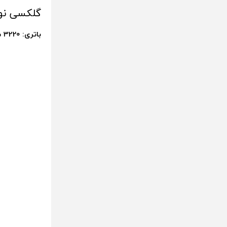
گلکسی نوت 4 سا
باتری: 3220 میلی آمپر ساعتی / باتری : 8 ساعت و 43 دقیقه