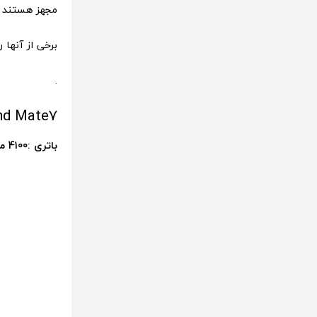
مجهز هستند و 
برخی از آنها ر
.
nd Mate7
باتری :4100 میلی آمپر ساعت /دوام: 9 ساعت و 3 دقیقه