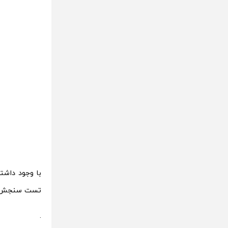
تست سنجش باتری فون آرنا 9 
.