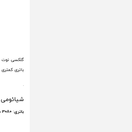
باتری کمتری 
.
شیائومی م
باتری: 3080 میلی آمپر ساعتی/ دوام 8 ساعتو 32 دقیقه