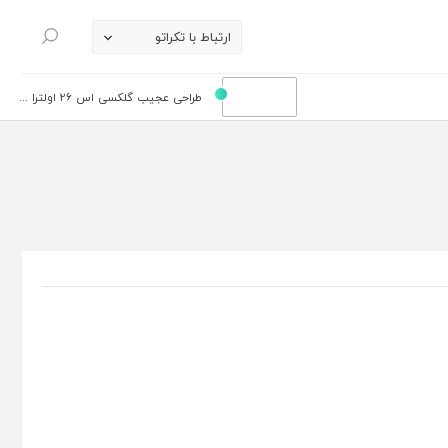
ارتباط با تکراتو
جستجو
طراحی عجیب گلکسی اس 26 اولترا ...