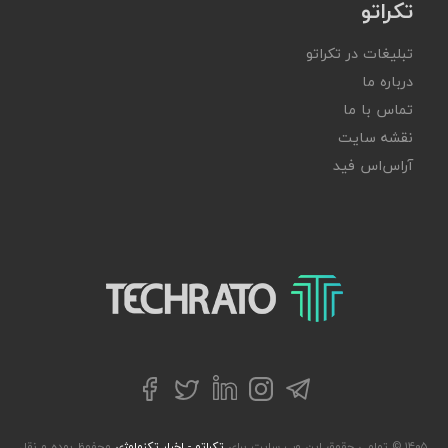
تکراتو
تبلیغات در تکراتو
درباره ما
تماس با ما
نقشه سایت
آر‌اس‌اس فید
تکراتو – زندگی با تکنولوژی
تلگرام
توییتر
اینستاگرام
لینکداین
فیسبوک
۱۴۰۵ © تمامی حقوق این وب سایت برای
تکراتو - اخبار تکنولوژی
محفوظ بوده و نقل